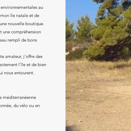
s environnementales au
 mon île natale et de
 une nouvelle boutique.
ient une compréhension
teau rempli de bons
te amateur, j'offre des
ectement l'île et de bien
i nous entourent.
île méditerranéenne
donnée, du vélo ou en